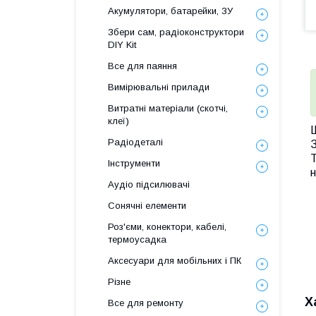
Акумулятори, батарейки, ЗУ
Збери сам, радіоконструктори
DIY Kit
Все для паяння
Вимірювальні прилади
Витратні матеріали (скотчі,
клеї)
Ш
Радіодеталі
Т
Інструменти
н
Аудіо підсилювачі
Сонячні елементи
Роз'єми, конектори, кабелі,
термоусадка
Аксесуари для мобільних і ПК
Різне
Х
Все для ремонту