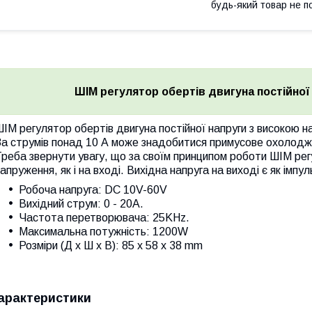
будь-який товар не п
ШІМ регулятор обертів двигуна постійної 
ІМ регулятор обертів двигуна постійної напруги з високою
За струмів понад 10 А може знадобитися примусове охолодж
реба звернути увагу, що за своїм принципом роботи ШІМ рег
апруження, як і на вході. Вихідна напруга на виході є як імпу
Робоча напруга: DC 10V-60V
Вихідний струм: 0 - 20A.
Частота перетворювача: 25KHz.
Максимальна потужність: 1200W
Розміри (Д х Ш х В): 85 х 58 х 38 mm
арактеристики