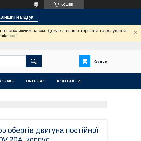
Кошик
алишити відгук
ння найближчим часом. Дякую за ваше терпіння та розуміння!
emki.com"
Кошик
 ОБМІН
ПРО НАС
КОНТАКТИ
р обертів двигуна постійної
0V 20A, корпус