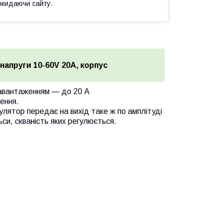
окидаючи сайту.
напруги 10-60V 20A, корпус
 навантаженням — до 20 А
ення.
улятор передає на вихід таке ж по амплітуді
льси, скваність яких регулюється.