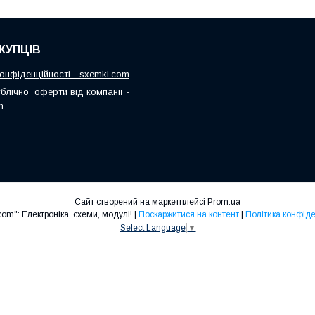
КУПЦІВ
онфіденційності - sxemki.com
блічної оферти від компанії -
m
Сайт створений на маркетплейсі
Prom.ua
"Sxemki.com": Електроніка, схеми, модулі! |
Поскаржитися на контент
|
Політика конфіде
Select Language
▼