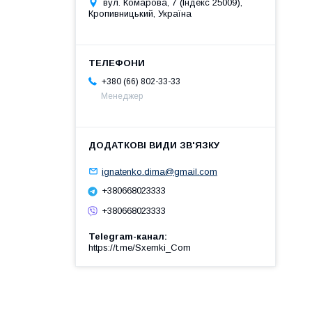
вул. Комарова, 7 (Індекс 25009),
Кропивницький, Україна
+380 (66) 802-33-33
Менеджер
ignatenko.dima@gmail.com
+380668023333
+380668023333
Telegram-канал
https://t.me/Sxemki_Com