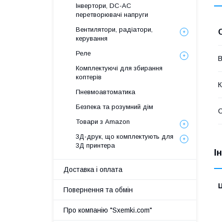
Інвертори, DC-AC
перетворювачі напруги
Вентилятори, радіатори,
керування
Реле
В
Комплектуючі для збирання
коптерів
К
Пневмоавтоматика
Безпека та розумний дім
Товари з Amazon
3Д-друк, що комплектують для
3Д принтера
І
Доставка і оплата
Ц
Повернення та обмін
Про компанію "Sxemki.com"