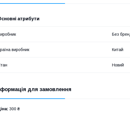
Основні атрибути
иробник
Без брен
раїна виробник
Китай
Стан
Новий
нформація для замовлення
іна:
300 ₴