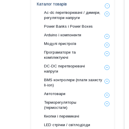
Каталог товарів
Ac-dc перетворювачі / димери,
регулятори напруги
Power Banks і Power Boxes
Arduino і компоненти
Модулі пристроїв
Програматори та
комплектуючі
DC-DC перетворювачі
напруги
BMS контролери (плати захисту
li-ion)
Автотовари
Терморегуляторы
(термостати)
Кнопки і перемикачі
LED стрічки / світлодіоди